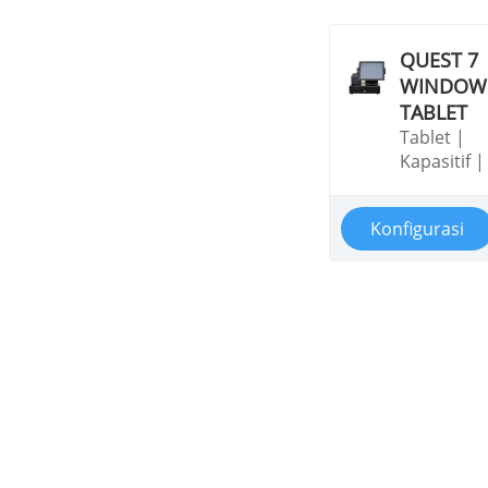
QUEST 7
WINDOW
TABLET
Tablet |
Kapasitif |
10|
Capacitive
Konfigurasi
10