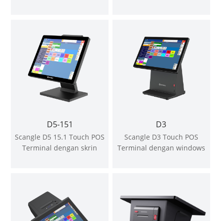
vente Dengan Pencetak
Dengan Pencetak Haba
Terma 80mm / pengimbas
80mm terbina dalam
kod bar 2D
D5-151
D3
Scangle D5 15.1 Touch POS
Scangle D3 Touch POS
Terminal dengan skrin
Terminal dengan windows
Square menyokong tetingkap
atau OS Android
atau OS Android