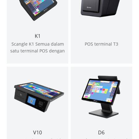
K1
Scangle K1 Semua dalam
POS terminal T3
satu terminal POS dengan
pencetak haba 58mm
menyokong windows &
android OS
V10
D6