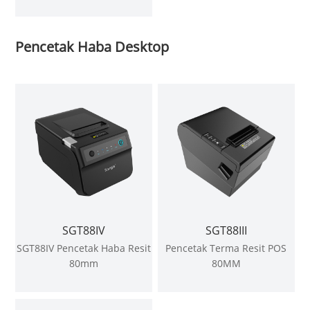
B58V 58MM
Pencetak Haba Desktop
SGT88IV
SGT88III
SGT88IV Pencetak Haba Resit
Pencetak Terma Resit POS
80mm
80MM