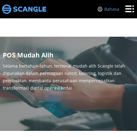
RUMAH
Bahasa
PERKAKASAN
POS
INDUSTRI
MENGENAI
POS Mudah Alih
SAYA
SOKONGAN
Selama bertahun-tahun, terminal mudah alih Scangle telah
digunakan dalam perniagaan runcit, katering, logistik dan
HUBUNGI
pembuatan, membantu perusahaan mempercepatkan
transformasi digital operasi kedai.
KAMI