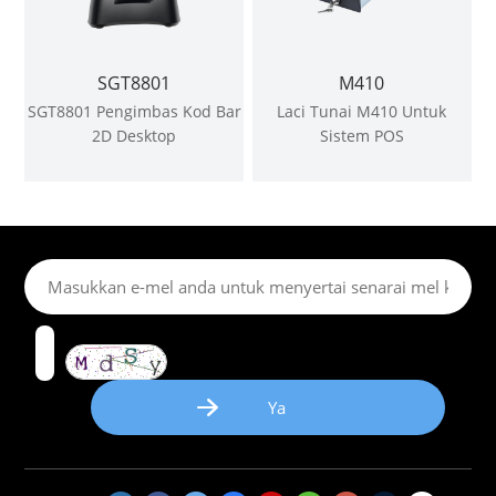
SGT8801
M410
SGT8801 Pengimbas Kod Bar
Laci Tunai M410 Untuk
2D Desktop
Sistem POS