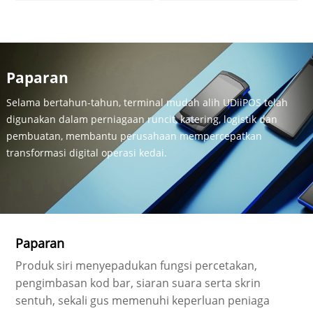
Paparan
Selama bertahun-tahun, terminal mudah alih UDiiPOS telah
digunakan dalam perniagaan runcit, katering, logistik dan
pembuatan, membantu perusahaan mempercepatkan
transformasi digital operasi kedai.
Paparan
Produk siri menyepadukan fungsi percetakan,
pengimbasan kod bar, siaran suara serta skrin
sentuh, sekali gus memenuhi keperluan peniaga