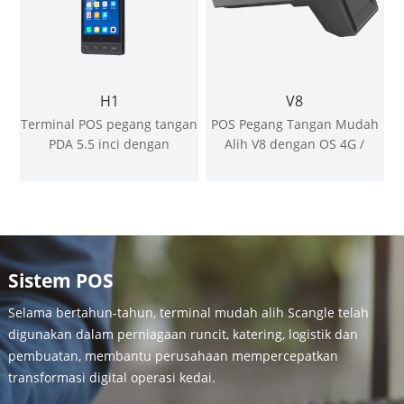
H1
V8
Terminal POS pegang tangan
POS Pegang Tangan Mudah
PDA 5.5 inci dengan
Alih V8 dengan OS 4G /
pencetak haba 58mm
Android 11
Sistem POS
Selama bertahun-tahun, terminal mudah alih Scangle telah
digunakan dalam perniagaan runcit, katering, logistik dan
pembuatan, membantu perusahaan mempercepatkan
transformasi digital operasi kedai.