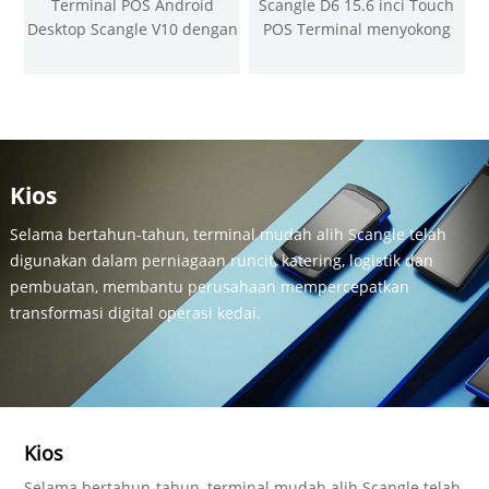
Terminal POS Android
Scangle D6 15.6 inci Touch
Desktop Scangle V10 dengan
POS Terminal menyokong
pencetak Termal 58mm
tetingkap atau OS Android
Kios
Selama bertahun-tahun, terminal mudah alih Scangle telah
digunakan dalam perniagaan runcit, katering, logistik dan
pembuatan, membantu perusahaan mempercepatkan
transformasi digital operasi kedai.
Kios
Selama bertahun-tahun, terminal mudah alih Scangle telah