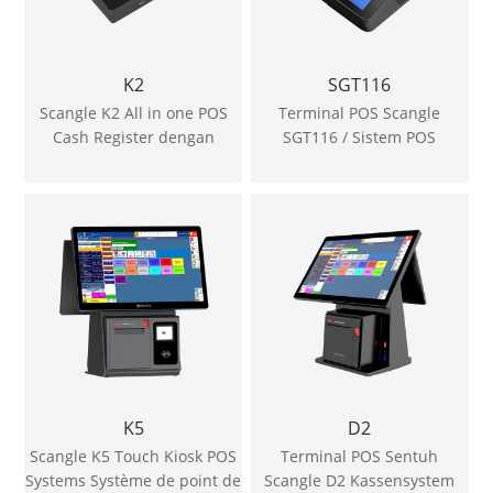
K2
SGT116
Scangle K2 All in one POS
Terminal POS Scangle
Cash Register dengan
SGT116 / Sistem POS
Pencetak haba Autocutter
Kassensystem Dengan
58mm menyokong tingkap &
Pencetak Termal Pemotong
OS Android
Auto 80mm Menyokong OS
Windows atau Android
K5
D2
Scangle K5 Touch Kiosk POS
Terminal POS Sentuh
Systems Système de point de
Scangle D2 Kassensystem