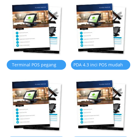
Dengan Pencetak Haba
11 OS
58mm
Terminal POS pegang
PDA 4.3 inci POS mudah
tangan H2 Dengan
alih dengan papan
Pengimbas NFC / 2D
kekunci