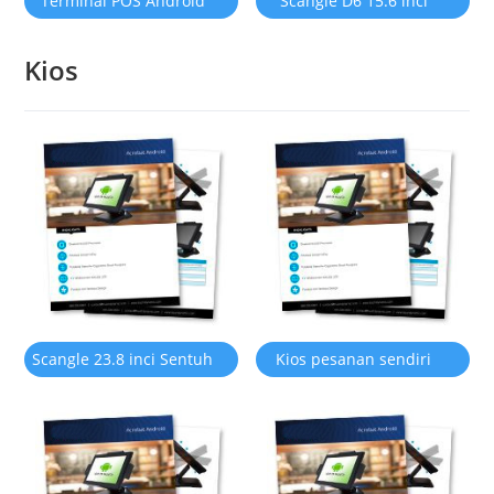
Terminal POS Android
Scangle D6 15.6 inci
Desktop Scangle V10
Touch POS Terminal
Kios
dengan pencetak Termal
menyokong tetingkap
58mm
atau OS Android
Scangle 23.8 inci Sentuh
Kios pesanan sendiri
Sendiri Kiosk POS
terminal POS 27 inci
terminal POS sistem POS
Scangle
dengan Pencetak Termal