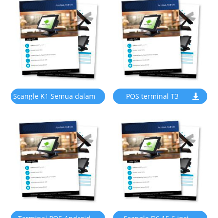
skrin Square menyokong
windows atau OS Android
tetingkap atau OS
Android
Scangle K1 Semua dalam
POS terminal T3
satu terminal POS dengan
pencetak haba 58mm
menyokong windows &
android OS