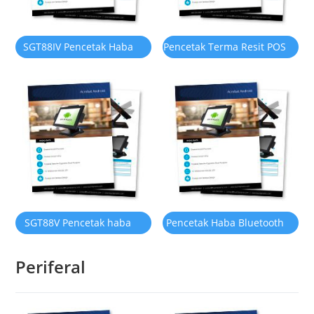
SGT88IV Pencetak Haba
Pencetak Terma Resit POS
Resit 80mm
80MM
SGT88V Pencetak haba
Pencetak Haba Bluetooth
dapur
Mudah Alih Scangle SGT-
Periferal
B58V 58MM