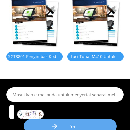
SGT8801 Pengimbas Kod
Laci Tunai M410 Untuk
Bar 2D Desktop
Sistem POS