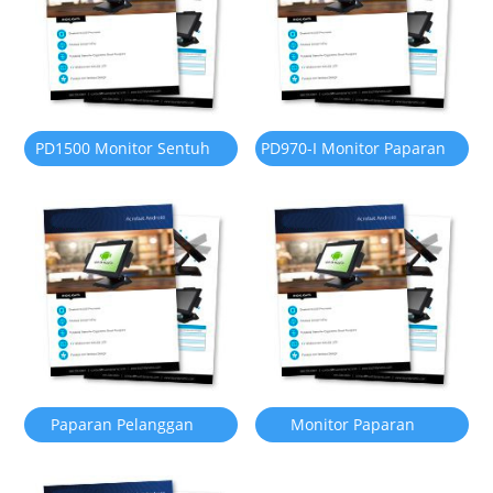
PD1500 Monitor Sentuh
PD970-I Monitor Paparan
LCD 15 inci
Pelanggan 9.7 inci
Paparan Pelanggan
Monitor Paparan
PD220V-II POS VFD
Pelanggan USB PD700-II