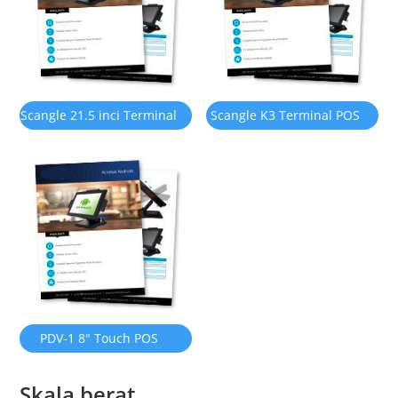
80mm
Scangle 21.5 inci Terminal
Scangle K3 Terminal POS
POS kiosk pesanan sendiri
kiosk pesanan sendiri
PDV-1 8" Touch POS
Dengan OS Android 11
Skala berat