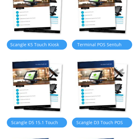
& OS Android
Pemotong Auto 80mm
Menyokong OS Windows
atau Android
Scangle K5 Touch Kiosk
Terminal POS Sentuh
POS Systems Système de
Scangle D2 Kassensystem
point de vente Dengan
Dengan Pencetak Haba
Pencetak Terma 80mm /
80mm terbina dalam
pengimbas kod bar 2D
Scangle D5 15.1 Touch
Scangle D3 Touch POS
POS Terminal dengan
Terminal dengan