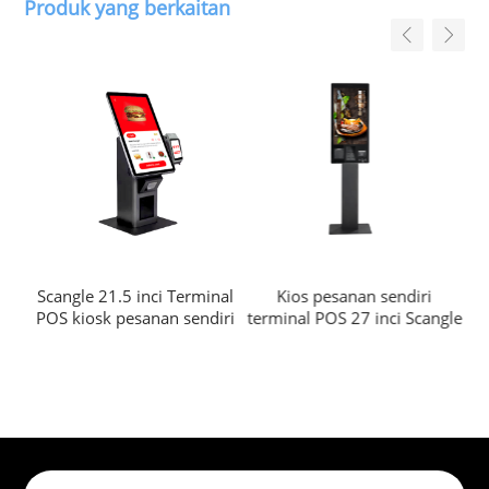
Produk yang berkaitan
OS
Scangle 21.5 inci Terminal
Kios pesanan sendiri
Te
POS kiosk pesanan sendiri
terminal POS 27 inci Scangle
er
ap