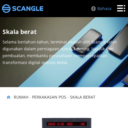
RUMAH
Bahasa
PERKAKASAN
Skala berat
POS
INDUSTRI
Selama bertahun-tahun, terminal mudah alih Scangle telah
MENGENAI
digunakan dalam perniagaan runcit, katering, logistik dan
pembuatan, membantu perusahaan mempercepatkan
SAYA
SOKONGAN
transformasi digital operasi kedai.
HUBUNGI
KAMI
RUMAH
-
PERKAKASAN POS
-
SKALA BERAT