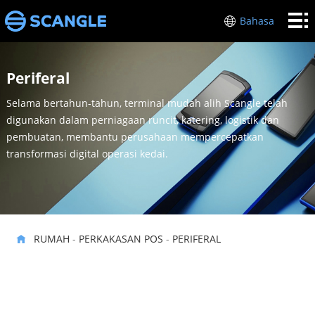
RUMAH
Bahasa
PERKAKASAN
Periferal
POS
INDUSTRI
Selama bertahun-tahun, terminal mudah alih Scangle telah
MENGENAI
digunakan dalam perniagaan runcit, katering, logistik dan
pembuatan, membantu perusahaan mempercepatkan
SAYA
SOKONGAN
transformasi digital operasi kedai.
HUBUNGI
KAMI
RUMAH
-
PERKAKASAN POS
-
PERIFERAL