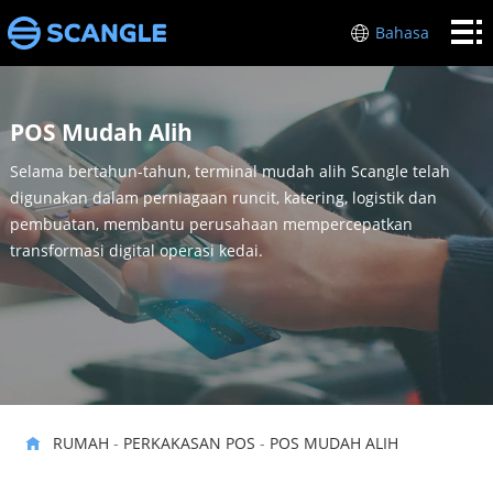
RUMAH
Bahasa
PERKAKASAN
POS
INDUSTRI
POS Mudah Alih
Selama bertahun-tahun, terminal mudah alih Scangle telah
MENGENAI
digunakan dalam perniagaan runcit, katering, logistik dan
SAYA
pembuatan, membantu perusahaan mempercepatkan
SOKONGAN
transformasi digital operasi kedai.
HUBUNGI
KAMI
RUMAH
-
PERKAKASAN POS
-
POS MUDAH ALIH