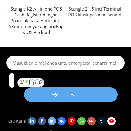
POS
Scangle K2 All in one POS
Scangle 21.5 inci Terminal
 de
Cash Register dengan
POS kiosk pesanan sendiri
te
k
Pencetak haba Autocutter
as
58mm menyokong tingkap
& OS Android
Ikuti Kami