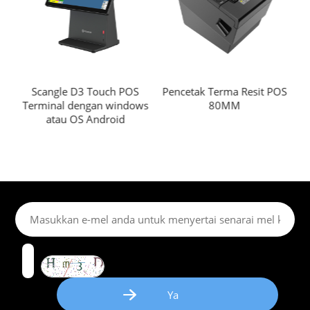
ng
Scangle D3 Touch POS
Pencetak Terma Resit POS
Sc
 11
Terminal dengan windows
80MM
Sys
atau OS Android
T