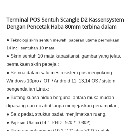
Terminal POS Sentuh Scangle D2 Kassensystem
Dengan Pencetak Haba 80mm terbina dalam
●
Teknologi skrin sentuh mewah, paparan utama permukaan
14 inci, sentuhan 10 mata;
●
Skrin sentuh 10 mata kapasitansi, gambar yang jelas,
permukaan skrin pepejal;
●
Semua dalam satu mesin sistem pos menyokong
Windows 10pro / IOT, / Android 11, 13,14 OS / sistem
pengendalian Linux;
●
Butang kuasa hidup berguna, antara muka mudah
dipasang dan dicabut tanpa menjejaskan penampilan;
●
Saiz padat, struktur padat, menjimatkan ruang,
●
Paparan Utama (14 "- FHD 1920 * 1080P)
●
Paparan pelanggan (10.1 "/ 7" atau VFD ) untuk