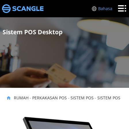
RUMAH
Bahasa
PERKAKASAN
Sistem POS Desktop
POS
INDUSTRI
MENGENAI
SAYA
SOKONGAN
HUBUNGI
KAMI
RUMAH
-
PERKAKASAN POS
-
SISTEM POS
-
SISTEM POS
DESKTOP