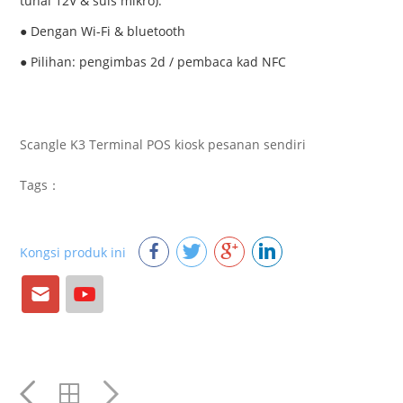
tunai 12V & suis mikro).
● Dengan Wi-Fi & bluetooth
● Pilihan: pengimbas 2d / pembaca kad NFC
Scangle K3 Terminal POS kiosk pesanan sendiri
Tags：
Kongsi produk ini
E-
Youtube
mail