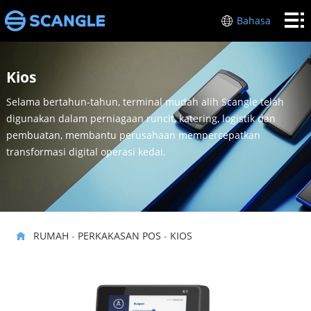
RUMAH
Bahasa
PERKAKASAN
Kios
POS
INDUSTRI
Selama bertahun-tahun, terminal mudah alih Scangle telah
MENGENAI
digunakan dalam perniagaan runcit, katering, logistik dan
pembuatan, membantu perusahaan mempercepatkan
SAYA
SOKONGAN
transformasi digital operasi kedai.
HUBUNGI
KAMI
RUMAH
-
PERKAKASAN POS
-
KIOS