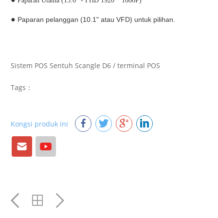
Paparan Utama (15.6 "- FHD 1920 * 1080P)
●
Paparan pelanggan (10.1" atau VFD) untuk pilihan.
Sistem POS Sentuh Scangle D6 / terminal POS
Tags：
Kongsi produk ini
E-
Youtube
mail