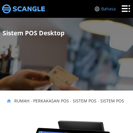
RUMAH
Bahasa
PERKAKASAN
Sistem POS Desktop
POS
INDUSTRI
MENGENAI
SAYA
SOKONGAN
HUBUNGI
KAMI
RUMAH
-
PERKAKASAN POS
-
SISTEM POS
-
SISTEM POS
DESKTOP