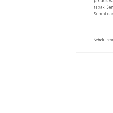
produk Ba
tapak. Se
Sunmi da
Sebelum:n