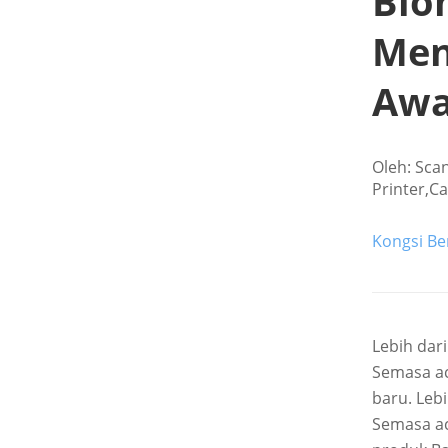
Bio
Men
Aw
Oleh: Sca
Printer,C
Kongsi Ber
Lebih dar
Semasa ac
baru. Leb
Semasa ac