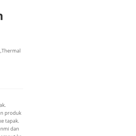
n
l,Thermal
ak.
an produk
ke tapak.
unmi dan