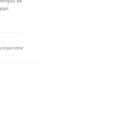
ijemput ke
aian
rusnya:none