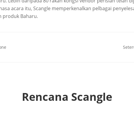
ru. Lebih daripada 80 rakan kongsi vendor perisian telah d
masa acara itu, Scangle memperkenalkan pelbagai penyeles
n produk Baharu.
one
Sete
Rencana Scangle